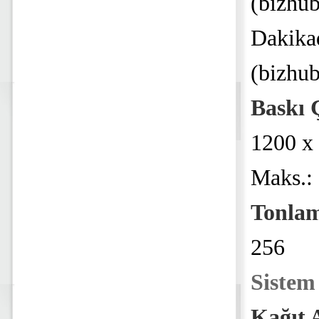
(bizhu
Dakika
(bizhu
Baskı 
1200 x 
Maks.: 
Tonla
256
Sistem 
Kağıt A