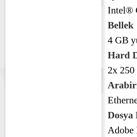
Intel®
Bellek
4 GB yü
Hard D
2x 250
Arabi
Ethern
Dosya 
Adobe P