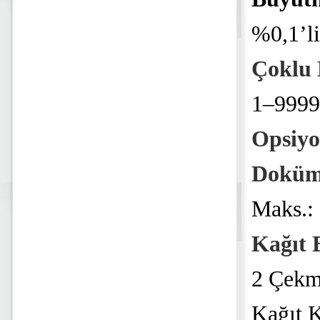
%0,1’l
Çoklu
1–9999
Opsiyo
Doküma
Maks.:
Kağıt 
2 Çekm
Kağıt K