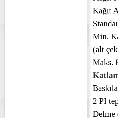
Kağıt A
Standa
Min. K
(alt çe
Maks. 
Katlam
Baskıla
2 PI te
Delme (