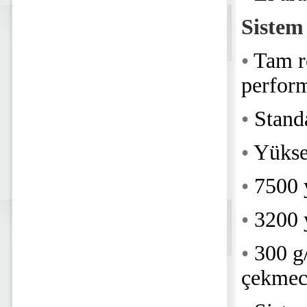
Sistem
•
Tam r
perfor
•
Stand
•
Yüksek
•
7500 y
•
3200 y
•
300 g
çekmec