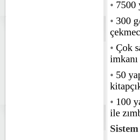
•
7500 y
•
300 g
çekmec
•
Çok s
imkanı
•
50 yap
kitapçı
•
100 y
ile zı
Sistem