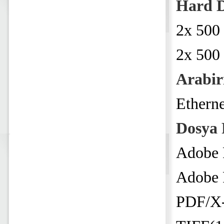
Hard D
2x 500 
2x 500
Arabi
Ethern
Dosya 
Adobe P
Adobe P
PDF/X-