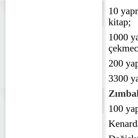
10 yapr
kitap;
1000 ya
çekmec
200 yap
3300 ya
Zımbal
100 ya
Kenard