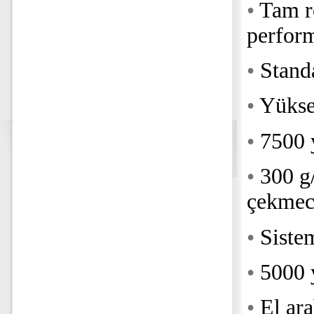
•
Tam r
perfor
•
Stand
•
Yüksek
•
7500 y
•
300 g
çekmec
•
Siste
•
5000 
•
El ara