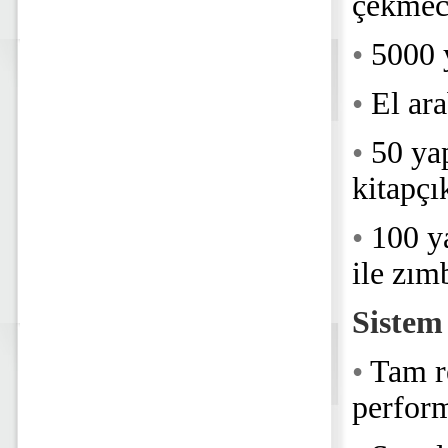
çekmec
•
5000 
•
El ara
•
50 yap
kitapçı
•
100 y
ile zı
Siste
•
Tam r
perfor