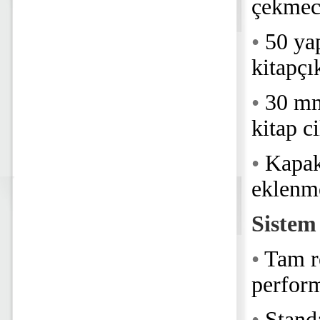
çekmec
•
50 yap
kitapçı
•
30 mm 
kitap c
•
Kapak
eklenme
Siste
•
Tam r
perfor
•
Stand