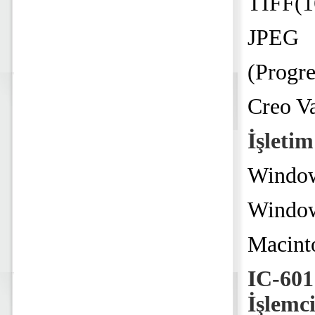
TIFF(16
JPEG
(Progr
Creo Va
İşletim
Windo
Window
Macint
IC-601
İşlemc