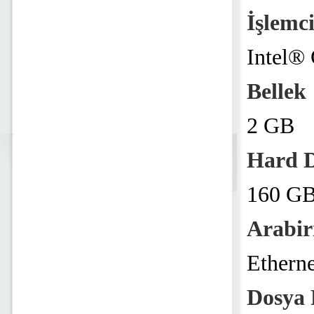
İşlemc
Intel®
Bellek
2 GB
Hard D
160 GB
Arabi
Ethern
Dosya 