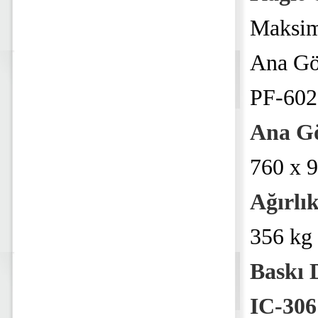
Maksim
Ana Gö
PF-602
Ana G
760 x 
Ağırlı
356 kg 
Baskı D
IC-306