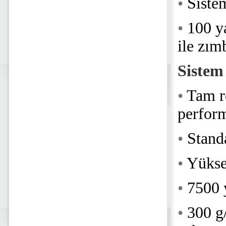
•
Siste
•
100 y
ile zı
Sistem
•
Tam r
perfor
•
Stand
•
Yüksek
•
7500 y
•
300 g