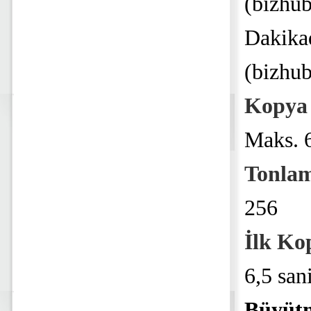
(bizhu
Dakika
(bizhu
Kopya
Maks. 
Tonla
256
İlk Ko
6,5 san
Büyüt