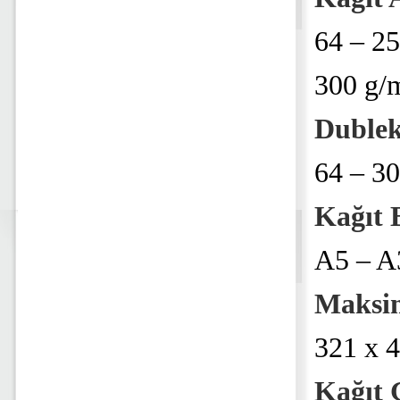
64 – 25
300 g/
Dublek
64 – 3
Kağıt 
A5 – A
Maksim
321 x 
Kağıt 