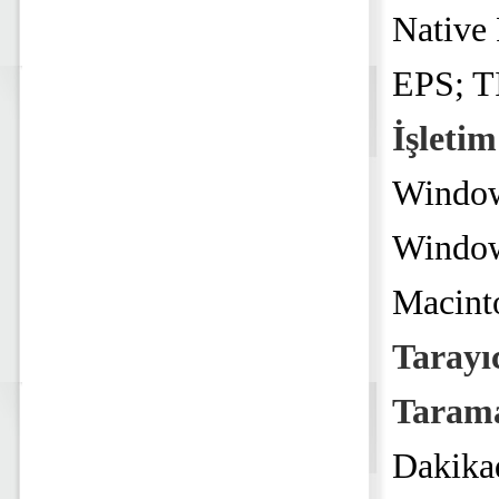
Native
EPS; T
İşletim
Window
Window
Macint
Tarayıc
Tarama
Dakikad