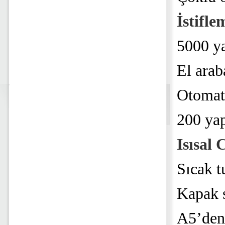
İstifle
5000 ya
El arab
Otomati
200 yap
Isısal 
Sıcak t
Kapak s
A5’den