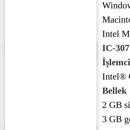
Window
Macint
Intel M
IC-307
İşlemc
Intel®
Bellek
2 GB si
3 GB gö