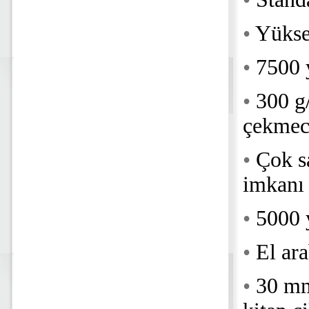
•
Yüksek
•
7500 y
•
300 g
çekmec
•
Çok s
imkanı
•
5000 
•
El ara
•
30 mm 