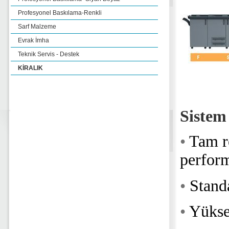
Profesyonel Baskılama-Renkli
Sarf Malzeme
Evrak İmha
Teknik Servis - Destek
KİRALIK
Sistem
•
Tam r
perfor
•
Stand
•
Yüksek