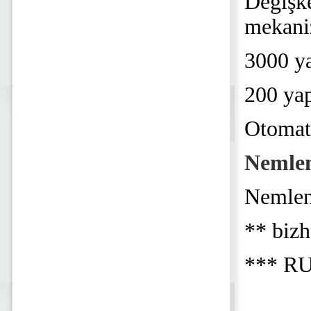
Değişk
mekani
3000 ya
200 yapr
Otomat
Nemlen
Nemlend
** biz
*** RU-