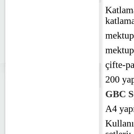
Katlama
katlam
mektup 
mektup 
çifte-p
200 yap
GBC Sp
A4 yapr
Kullanı