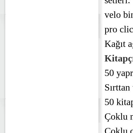
setleri:
velo bi
pro cli
Kağıt a
Kitapç
50 yapr
Sırttan 
50 kita
Çoklu m
Çoklu o