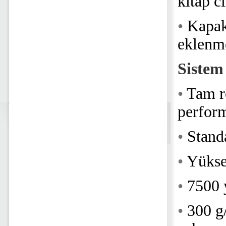
kitap c
•
Kapak
eklenme
Sistem
•
Tam r
perfor
•
Stand
•
Yüksek
•
7500 y
•
300 g