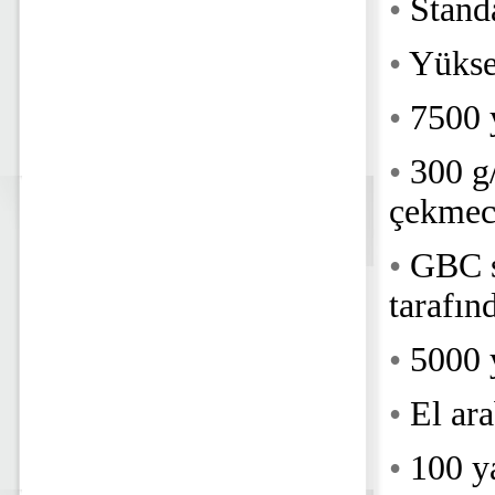
•
Stand
•
Yüksek
•
7500 y
•
300 g
çekmec
•
GBC sp
tarafınd
•
5000 
•
El ara
•
100 y