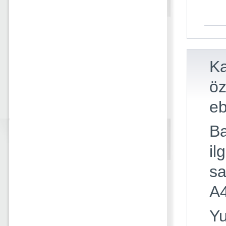
Ka
öz
eb
Ba
il
sa
A4
Yu