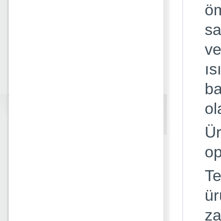
öm
sa
ve
ıs
ba
ol
Ür
op
Te
ür
za