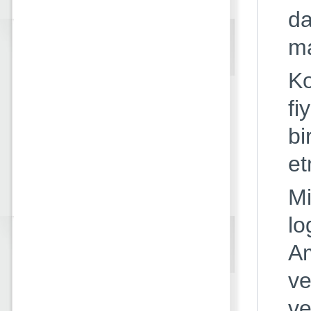
da
ma
Ko
fi
bi
et
Mi
lo
Am
ve
ve