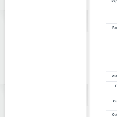
Pap
Pap
Aut
F
Ou
Out