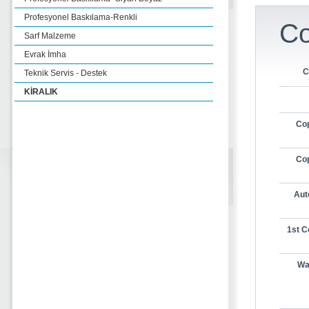
Profesyonel Baskılama-Renkli
Co
Sarf Malzeme
Evrak İmha
C
Teknik Servis - Destek
KİRALIK
Cop
Cop
Aut
1st C
Wa