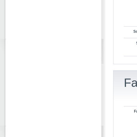
Sc
Fa
F