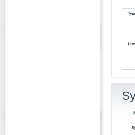
Typ
User
Sy
S
S