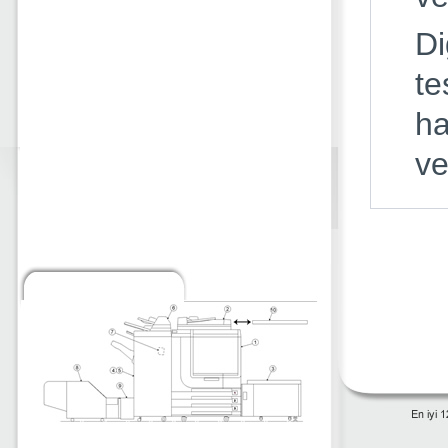
Di
te
ha
ve