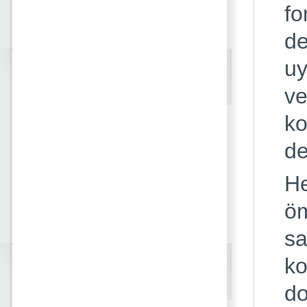
fo
de
uy
ve
ko
de
He
öm
sa
ko
do