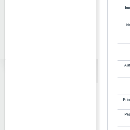
In
Ne
Aut
Prin
Pap